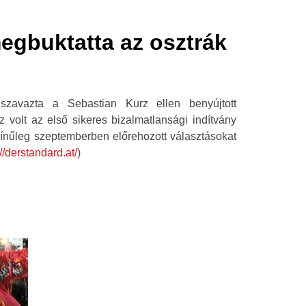
egbuktatta az osztrák
szavazta a Sebastian Kurz ellen benyújtott
Ez volt az első sikeres bizalmatlansági indítvány
zínűleg szeptemberben előrehozott választásokat
://derstandard.at/
)