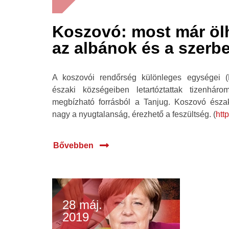
Koszovó: most már öl
az albánok és a szerb
A koszovói rendőrség különleges egységei
északi községeiben letartóztattak tizenháro
megbízható forrásból a Tanjug. Koszovó észak
nagy a nyugtalanság, érezhető a feszültség. (
htt
Bővebben
28 máj.
2019