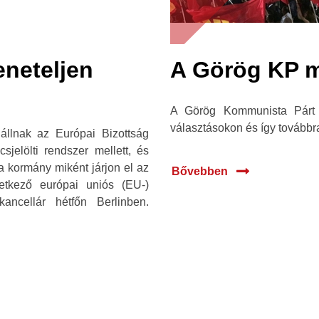
neteljen
A Görög KP m
A Görög Kommunista Párt 
választásokon és így továbbra
állnak az Európai Bizottság
sjelölti rendszer mellett, és
a kormány miként járjon el az
Bővebben
etkező európai uniós (EU-)
ancellár hétfőn Berlinben.