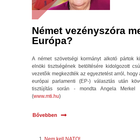
Német vezényszóra me
Európa?
A német szövetségi kormányt alkotó pártok ki
elnöki tisztségének betöltésére kidolgozott csúc
vezetőik megkezdték az egyeztetést arról, hogy 
európai parlamenti (EP-) választás után köv
tisztújítás során - mondta Angela Merkel k
(
www.mti.hu
)
Bővebben
Nem kell NATO!