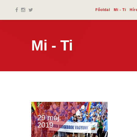
Főoldal
Mi - Ti
Hír
Mi - Ti
29 máj.
2019