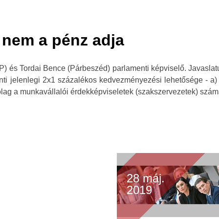
t nem a pénz adja
P) és Tordai Bence (Párbeszéd) parlamenti képviselő. Javaslat
i jelenlegi 2x1 százalékos kedvezményezési lehetősége - a) c
ólag a munkavállalói érdekképviseletek (szakszervezetek) számá
28 máj.
2019