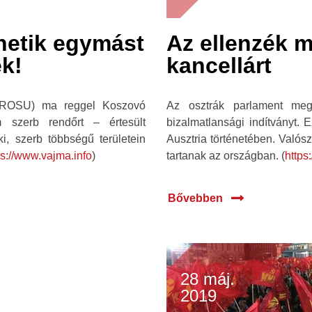
hetik egymást
Az ellenzék m
ek!
kancellárt
 (ROSU) ma reggel Koszovó
Az osztrák parlament meg
m szerb rendőrt – értesült
bizalmatlansági indítványt. 
i, szerb többségű területein
Ausztria történetében. Valós
ps://www.vajma.info
)
tartanak az országban. (
https
Bővebben
28 máj.
2019