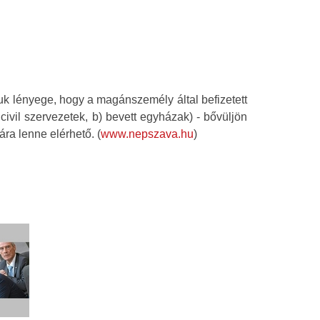
uk lényege, hogy a magánszemély által befizetett
ivil szervezetek, b) bevett egyházak) - bővüljön
ra lenne elérhető. (
www.nepszava.hu
)