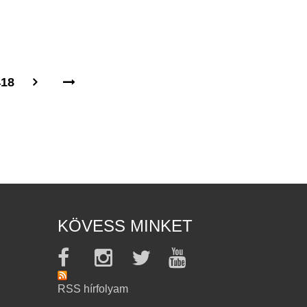
418
KÖVESS MINKET
RSS hírfolyam