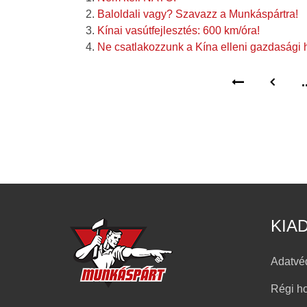
Baloldali vagy? Szavazz a Munkáspártra!
Kínai vasútfejlesztés: 600 km/óra!
Ne csatlakozzunk a Kína elleni gazdasági
.
KIA
Adatvé
Régi h