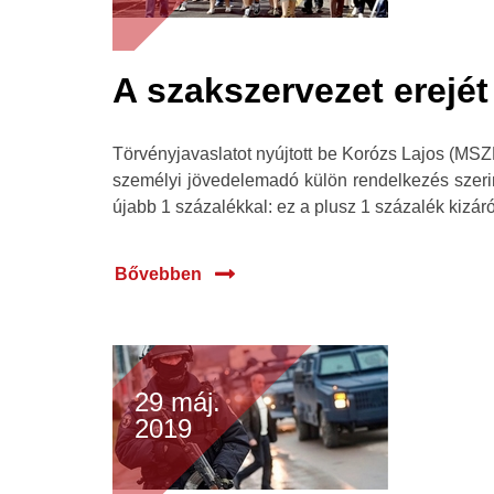
A szakszervezet erejé
Törvényjavaslatot nyújtott be Korózs Lajos (MSZ
személyi jövedelemadó külön rendelkezés szerint
újabb 1 százalékkal: ez a plusz 1 százalék kizár
Bővebben
29 máj.
2019