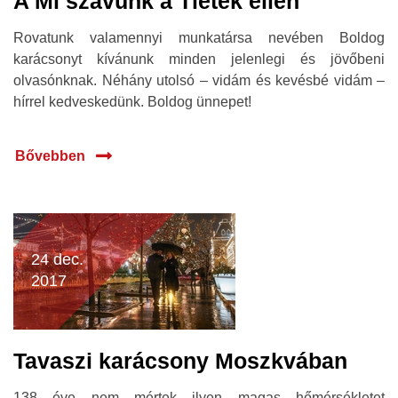
A Mi szavunk a Tiétek ellen
Rovatunk valamennyi munkatársa nevében Boldog
karácsonyt kívánunk minden jelenlegi és jövőbeni
olvasónknak. Néhány utolsó – vidám és kevésbé vidám –
hírrel kedveskedünk. Boldog ünnepet!
Bővebben
24 dec.
2017
Tavaszi karácsony Moszkvában
138 éve nem mértek ilyen magas hőmérsékletet