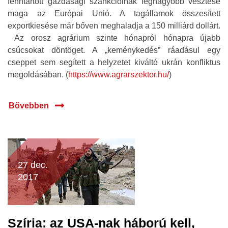
fenntartott gazdasági szankcióinak legnagyobb vesztese
maga az Európai Unió. A tagállamok összesített
exportkiesése már bőven meghaladja a 150 milliárd dollárt.
Az orosz agrárium szinte hónapról hónapra újabb
csúcsokat döntöget. A „keménykedés” ráadásul egy
cseppet sem segített a helyzetet kiváltó ukrán konfliktus
megoldásában. (
https://www.agrarszektor.hu/
)
Bővebben
27 dec.
2017
Szíria: az USA-nak háború kell,