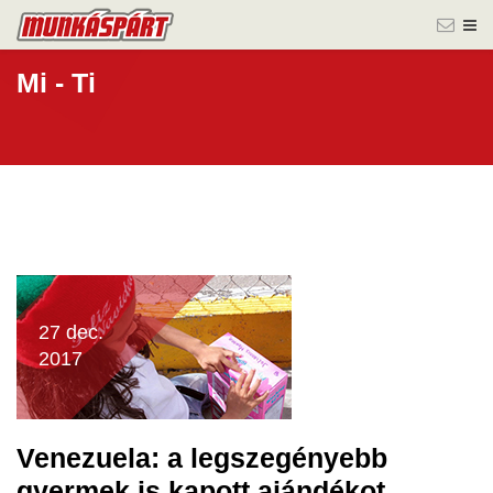
Mi - Ti
27 dec.
2017
Venezuela: a legszegényebb
gyermek is kapott ajándékot