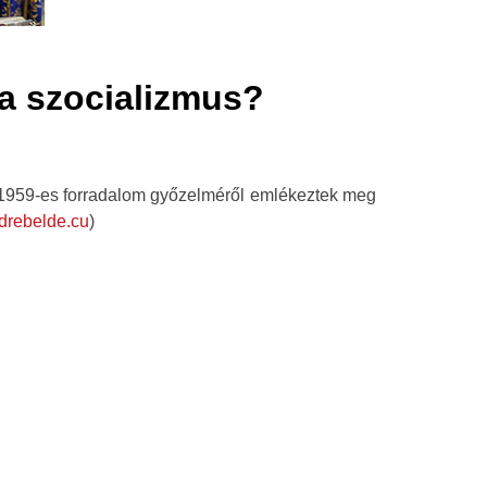
a szocializmus?
1959-es forradalom győzelméről emlékeztek meg
udrebelde.cu
)