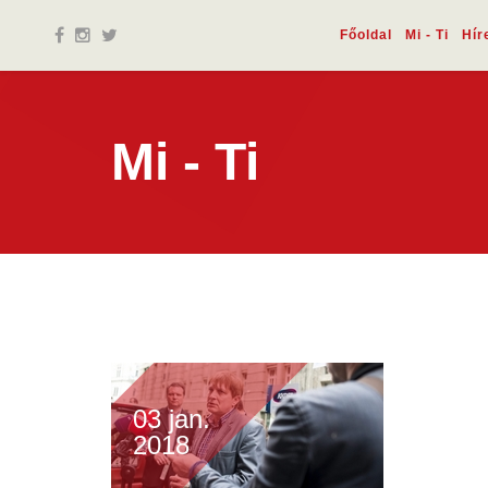
Főoldal
Mi - Ti
Hír
Mi - Ti
03 jan.
2018