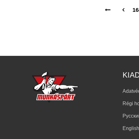
16
KIA
Adatvé
Régi h
Русски
Englis