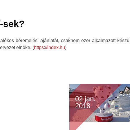
V-sek?
lékos béremelési ajánlatát, csaknem ezer alkalmazott készül
rvezet elnöke. (
https://index.hu
)
02 jan.
2018