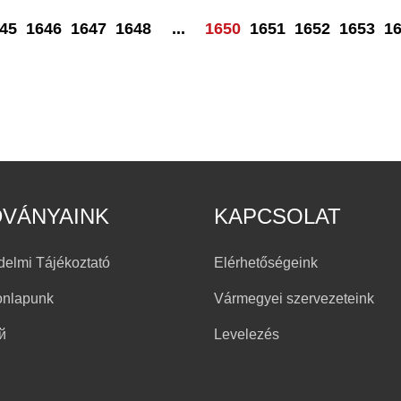
45
1646
1647
1648
...
1650
1651
1652
1653
1
DVÁNYAINK
KAPCSOLAT
delmi Tájékoztató
Elérhetőségeink
onlapunk
Vármegyei szervezeteink
й
Levelezés
h