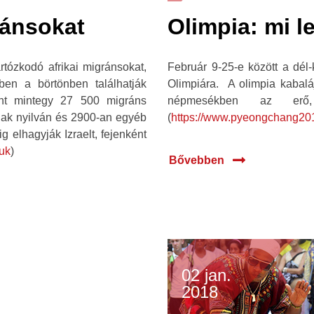
ránsokat
Olimpia: mi l
rtózkodó afrikai migránsokat,
Február 9-25-e között a dél-
ben a börtönben találhatják
Olimpiára. A olimpia kabaláj
int mintegy 27 500 migráns
népmesékben az erő
anak nyilván és 2900-an egyéb
(
https://www.pyeongchang20
ig elhagyják Izraelt, fejenként
.uk
)
Bővebben
02 jan.
2018