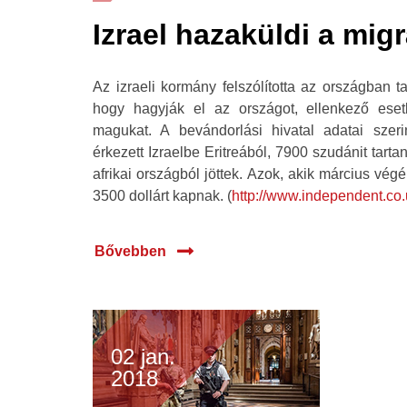
Izrael hazaküldi a mig
Az izraeli kormány felszólította az országban ta
hogy hagyják el az országot, ellenkező eset
magukat. A bevándorlási hivatal adatai szer
érkezett Izraelbe Eritreából, 7900 szudánit tart
afrikai országból jöttek. Azok, akik március végé
3500 dollárt kapnak. (
http://www.independent.co
Bővebben
02 jan.
2018