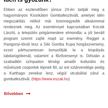
Ebben az esztendőben június 24-én tartják meg a
hagyományos Kissikátori Gombafesztivált, amelyet idén
megszakítás nélkül már tizennegyedik alkalommal
rendeznek meg. Az eseménnyel kapcsolatban Kocsik
László, a település polgármestere elmondta: a jól bevált
program szerint zajlik majd az esemény. Reggel a
Hangonyi-tónál lesz a Siki Gomba Kupa horgászverseny,
ezzel párhuzamosan bonyolítják le a kispályás
labdarúgótornát, valamint a főzőversenyt is. Délután a
szabadtéri színpadon térségi amatőr kulturális és
művészeti csoportok lépnek föl, az est sztárvendége pedig
a Karthago zenekar lesz, végül utcabállal zárul a
gombafesztivál. (
https://www.eszak.hu
)
Bővebben