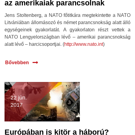
az amerikaiak parancsolnak
Jens Stoltenberg, a NATO főtitkára megtekintette a NATO
Litvániában állomásozó és német parancsnokság alatt álló
egységeinek gyakorlatát. A gyakorlaton részt vettek a
NATO Lengyelországban lévő – amerikai parancsnokság
alatt lévő – harcicsoportjai. (
http://www.nato.int
)
Bővebben
22 jún.
2017
Európában is kitör a háború?