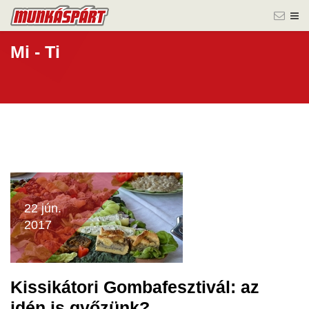
Mi - Ti
22 jún.
2017
Kissikátori Gombafesztivál: az
idén is győzünk?