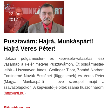
22 jún.
2017
Pusztavám: Hajrá, Munkáspárt!
Hajrá Veres Péter!
Időközi polgármester- és képviselő-választás lesz
vasárnap a Fejér megyei Pusztavámon. Öt polgármester-
jelölt - Lisztmayer János, Gerlinger Tibor, Zombó Norbert,
Forstnerné Novák Erzsébet (függetlenek) és Veres Péter
(Magyar Munkáspárt) - neve szerepel majd a
szavazólapokon. A képviselő-jelöltek száma huszonhárom.
(
http://mti.hu
)
Bővebben