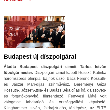
22 jún.
2017
Budapest új díszpolgárai
Átadta Budapest díszpolgári címeit Tarlós István
főpolgármester.
Díszpolgári címet kapott Hosszú Katinka
háromszoros olimpiai bajnok úszó, Bács Ferenc Kossuth-
és Jászai Mari-díjas színművész, Bereményi Géza
Kossuth-, József Attila- és Balázs Béla díjas író, dalszöveg-
és forgatókönyvíró, filmrendező, Fenyvesi Máté volt
válogatott labdarúgó és országgyűlési képviselő,
Klinghammer István, földrajztudós, térképész, az ELTE