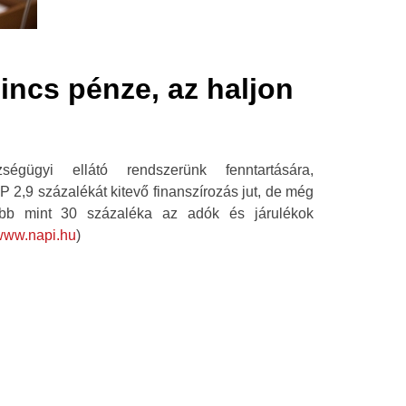
incs pénze, az haljon
égügyi ellátó rendszerünk fenntartására,
 2,9 százalékát kitevő finanszírozás jut, de még
bb mint 30 százaléka az adók és járulékok
/www.napi.hu
)