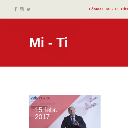
Főoldal
Mi - Ti
Hír
Mi - Ti
15 febr.
2017