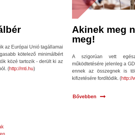
lbér
Akinek meg n
meg!
ik az Európai Unió tagállamai
agasabb kötelező minimálbért
A szigorúan vett egészs
 közé tartozik - derült ki az
működtetésére jelenleg a GDP
ól. (
http://mti.hu
)
ennek az összegnek is tö
kifizetésére fordítódik. (
http:/
Bővebben
ak
ben