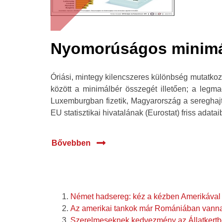
Nyomorúságos minimá
Óriási, mintegy kilencszeres különbség mutatkoz
között a minimálbér összegét illetően; a legm
Luxemburgban fizetik, Magyarország a sereghajtók
EU statisztikai hivatalának (Eurostat) friss adataib
Bővebben
Német hadsereg: kéz a kézben Amerikával
Az amerikai tankok már Romániában vann
Szerelmeseknek kedvezmény az Állatkert