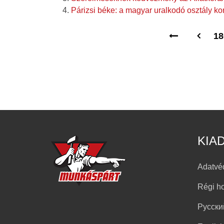
Párizsi béke: a magyar uralkodó osztály korl
18
KIA
Adatvé
Régi h
Русски