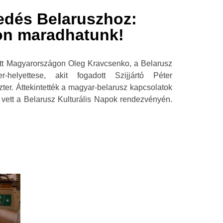
edés Belaruszhoz:
on maradhatunk!
tett Magyarországon Oleg Kravcsenko, a Belarusz
er-helyettese, akit fogadott Szijjártó Péter
ter. Áttekintették a magyar-belarusz kapcsolatok
 vett a Belarusz Kulturális Napok rendezvényén.