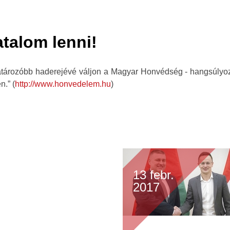
atalom lenni!
határozóbb haderejévé váljon a Magyar Honvédség - hangsúly
n.” (
http://www.honvedelem.hu
)
13 febr.
2017