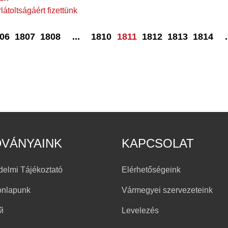
átoltságáért fizettünk
06
1807
1808
...
1810
1811
1812
1813
1814
.
DVÁNYAINK
KAPCSOLAT
delmi Tájékoztató
Elérhetőségeink
onlapunk
Vármegyei szervezeteink
й
Levelezés