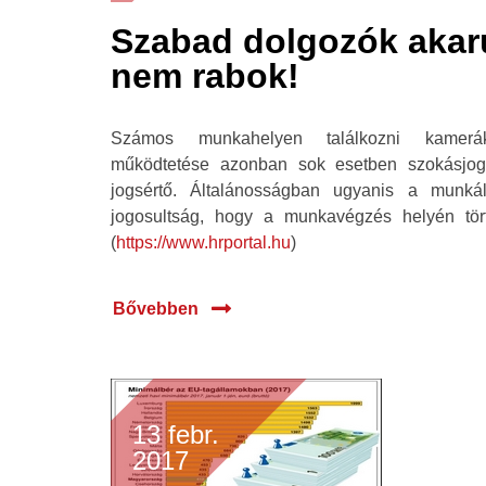
Szabad dolgozók akaru
nem rabok!
Számos munkahelyen találkozni kamerák
működtetése azonban sok esetben szokásjogo
jogsértő. Általánosságban ugyanis a munká
jogosultság, hogy a munkavégzés helyén tört
(
https://www.hrportal.hu
)
Bővebben
13 febr.
2017