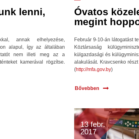
nk lenni,
Óvatos közel
megint hopp
kal, annak elhelyezése,
Február 9-10-án látogatást 
n alapul, így az általában
Köztársaság külügyminiszt
ltatót nem illeti meg az a
külgazdasági és külügyminisz
énteket kamerával rögzítse.
alakulását. Kravcsenko részt
(
http://mfa.gov.by
)
Bővebben
13 febr.
2017