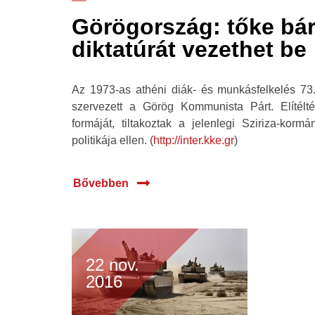
Görögország: tőke bá
diktatúrát vezethet be
Az 1973-as athéni diák- és munkásfelkelés 73.
szervezett a Görög Kommunista Párt. Elítélt
formáját, tiltakoztak a jelenlegi Sziriza-ko
politikája ellen. (
http://inter.kke.gr
)
Bővebben
22 nov.
2016