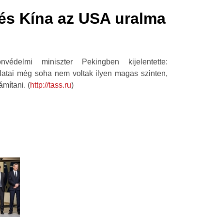
és Kína az USA uralma
édelmi miniszter Pekingben kijelentette:
atai még soha nem voltak ilyen magas szinten,
ámítani. (
http://tass.ru
)