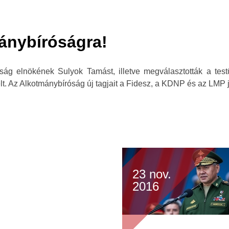
ánybíróságra!
g elnökének Sulyok Tamást, illetve megválasztották a testül
t. Az Alkotmánybíróság új tagjait a Fidesz, a KDNP és az LMP j
23 nov.
2016