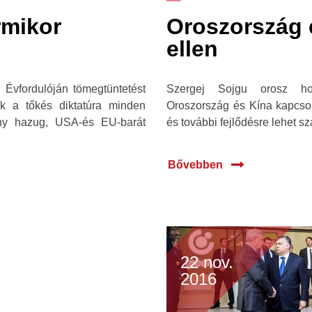
rmikor
Oroszország 
ellen
 Évfordulóján tömegtüntetést
Szergej Sojgu orosz honv
ék a tőkés diktatúra minden
Oroszország és Kína kapcsol
rmány hazug, USA-és EU-barát
és további fejlődésre lehet sz
Bővebben
22 nov.
2016