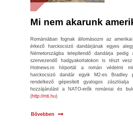
Mi nem akarunk amerik
Romániában fognak állomásozni az amerikai
érkező harckocsizó dandárjának egyes alegy
Németországba telepítendő dandárja pedig 
szervezendő hadgyakorlatokon is részt ves
Hotnews.ro hírportál a román védelmi min
harckocsizó dandár egyik M2-es Bradley pá
rendelkező gépesített gyalogos zászlóalj
hozzájárulást a NATO-erők romániai és bulgár
(
http://mti.hu
)
Bővebben