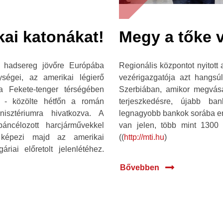
ai katonákat!
Megy a tőke 
 hadsereg jövőre Európába
Regionális központot nyitot
ségei, az amerikai légierő
vezérigazgatója azt hangs
a Fekete-tenger térségében
Szerbiában, amikor megvásá
z - közölte hétfőn a román
terjeszkedésre, újabb ba
isztériumra hivatkozva. A
legnagyobb bankok sorába e
ncélozott harcjárművekkel
van jelen, több mint 1300 f
a képezi majd az amerikai
((
http://mti.hu
)
iai előretolt jelenlétéhez.
Bővebben