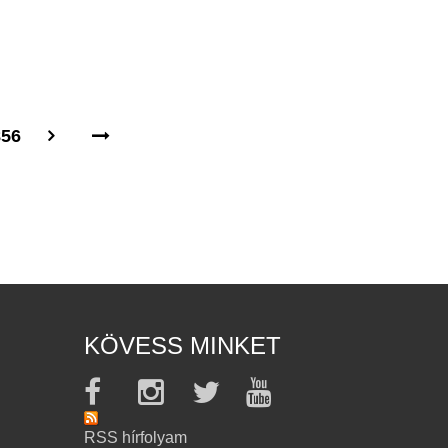
856
KÖVESS MINKET
RSS hírfolyam