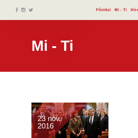
Főoldal
Mi - Ti
Hír
Mi - Ti
23 nov.
2016