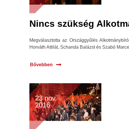
Nincs szükség Alkotm
Megválasztotta az Országgyűlés Alkotmánybírósá
Horváth Attilát, Schanda Balázst és Szabó Marcel
Bővebben
23 nov.
2016