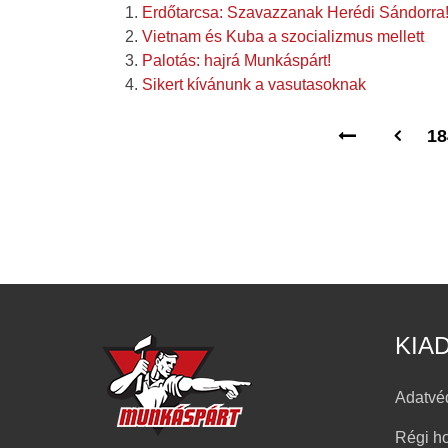
Erdőtarcsa: Szavazzanak Herédi Sándorra
Vietnam és Kuba a szocializmus mellett
Palotás: hajrá Munkáspárt!
Sikert kívánunk a vasutasoknak
18
KIA
Adatvé
Régi h