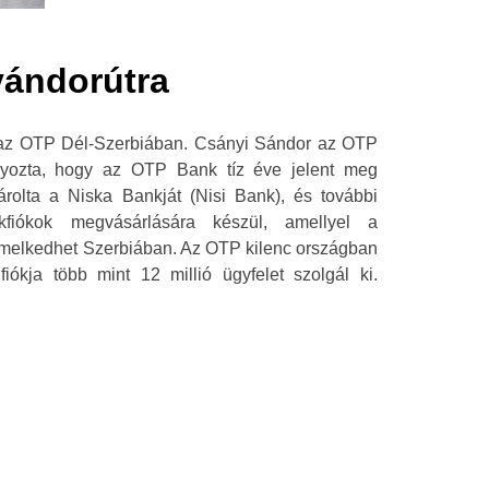
vándorútra
t az OTP Dél-Szerbiában. Csányi Sándor az OTP
úlyozta, hogy az OTP Bank tíz éve jelent meg
rolta a Niska Bankját (Nisi Bank), és további
nkfiókok megvásárlására készül, amellyel a
melkedhet Szerbiában. Az OTP kilenc országban
iókja több mint 12 millió ügyfelet szolgál ki.