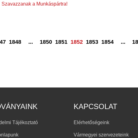
! Szavazzanak a Munkáspártra!
47
1848
...
1850
1851
1852
1853
1854
...
1
DVÁNYAINK
KAPCSOLAT
delmi Tájékoztató
Elérhetőségeink
onlapunk
Vármegyei szervezeteink