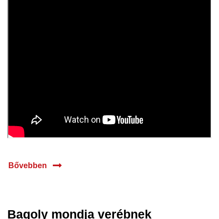
Bővebben
Bagoly mondja verébnek