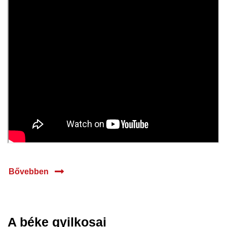
Bővebben
A béke gyilkosai