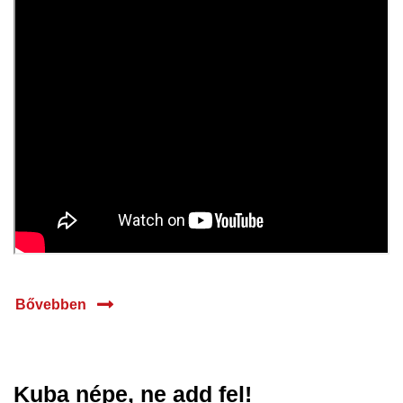
Bővebben
Kuba népe, ne add fel!