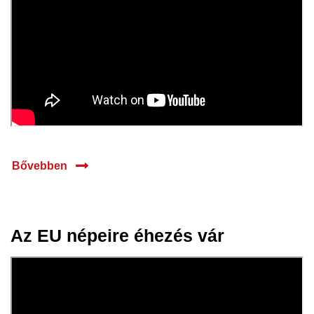
Bővebben
Az EU népeire éhezés vár
25 júl.
2025