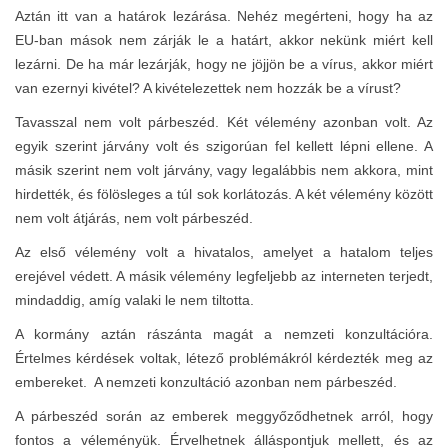
Aztán itt van a határok lezárása. Nehéz megérteni, hogy ha az
EU-ban mások nem zárják le a határt, akkor nekünk miért kell
lezárni. De ha már lezárják, hogy ne jöjjön be a vírus, akkor miért
van ezernyi kivétel? A kivételezettek nem hozzák be a vírust?
Tavasszal nem volt párbeszéd. Két vélemény azonban volt. Az
egyik szerint járvány volt és szigorúan fel kellett lépni ellene. A
másik szerint nem volt járvány, vagy legalábbis nem akkora, mint
hirdették, és fölösleges a túl sok korlátozás. A két vélemény között
nem volt átjárás, nem volt párbeszéd.
Az első vélemény volt a hivatalos, amelyet a hatalom teljes
erejével védett. A másik vélemény legfeljebb az interneten terjedt,
mindaddig, amíg valaki le nem tiltotta.
A kormány aztán rászánta magát a nemzeti konzultációra.
Értelmes kérdések voltak, létező problémákról kérdezték meg az
embereket. A nemzeti konzultáció azonban nem párbeszéd.
A párbeszéd során az emberek meggyőződhetnek arról, hogy
fontos a véleményük. Érvelhetnek álláspontjuk mellett, és az