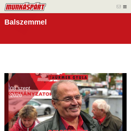
Balszemmel
08 szept.
2020