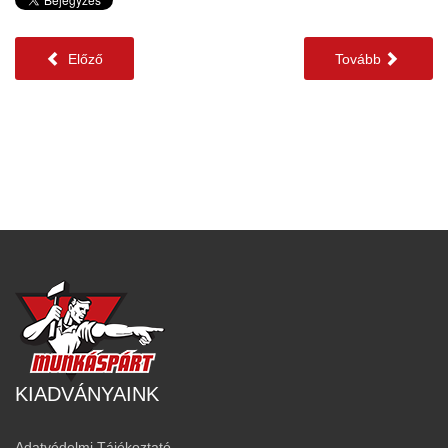
Előző
Tovább
KIADVÁNYAINK
Adatvédelmi Tájékoztató