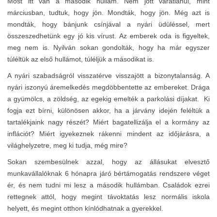
Most itt van a második hullám. Nem jött váratlanul, mint
márciusban, tudtuk, hogy jön. Mondták, hogy jön. Még azt is
mondták, hogy bánjunk csínjával a nyári üdüléssel, mert
összeszedhetünk egy jó kis vírust. Az emberek oda is figyeltek,
meg nem is. Nyilván sokan gondolták, hogy ha már egyszer
túléltük az első hullámot, túléljük a másodikat is.
A nyári szabadságról visszatérve visszajött a bizonytalanság. A
nyári iszonyú áremelkedés megdöbbentette az embereket. Drága
a gyümölcs, a zöldség, az egekig emelték a parkolási díjakat. Ki
fogja ezt bírni, különösen akkor, ha a járvány idején feléltük a
tartalékjaink nagy részét? Miért bagatellizálja el a kormány az
inflációt? Miért igyekeznek rákenni mindent az időjárásra, a
világhelyzetre, meg ki tudja, még mire?
Sokan szembesülnek azzal, hogy az állásukat elvesztő
munkavállalóknak 6 hónapra járó bértámogatás rendszere véget
ér, és nem tudni mi lesz a második hullámban. Családok ezrei
rettegnek attól, hogy megint távoktatás lesz normális iskola
helyett, és megint otthon kínlódhatnak a gyerekkel.