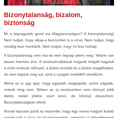
Bizonytalanság, bizalom,
biztonság
Mi a legnagyobb gond ma Magyarországon? A bizonytalanság!
Nem tudjuk, hogy elkap-e bennünket is a vírus. Nem tudjuk, hogy
meddig lesz munkánk. Nem tudjuk, hogy mi lesz holnap.
A bizonytalanság nem ma és nem tegnap jelent meg. Velünk van
lassan harminc éve. A rendszerváltással magunk mögött hagytuk
a múlt rendszer előnyeit, a biztos munkát és a biztos megélhetést,
de nem kaptuk meg azt, amit a nyugati modelltől reméltünk.
Illetve ez is úgy igaz, hogy egyesek megkapták, amire vágytak,
mások meg nem. Ebben az új rendszerben nem könnyű jobb
életre, netán jólétre szert tenni, de könnyű elveszíteni.
Bizonytalanságban élünk.
Annak kapcsán jutott ez eszembe, hogy egy neves magyar kutató
szerint nőtt a vírus- és járványtagadók, valamint az oltásellenesek