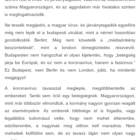
száma Magyarországon, és az aggodalom már hivatalos szinten
is megfogalmazódik.
Ne tessék megijedni, a magyar vírus- és járványtagadók egyelőre
még nem lepik el a budapesti utcákat, mint a német hasonlóan
gondolkodók Berlint. Még nem követelik a „médiaönkény
beszüntetését”, mint a londoni tömegtüntetés részvevői.
Budapesten nem hangozhat el olyan kijelentés, hogy „betegség
járja be Európát, és ez nem a koronavírus, hanem a fasizmus.”
Ez Budapest, nem Berlin és nem London, jobb, ha mindenki
megjegyzi!
A koronavírus tavasszal meglepte, megdöbbentette az
embereket. Senki sem örül egy betegségnek. Magyarországon,
mint már többször elmondtuk, a kormány nagyon gyorsan reagált
az eseményekre. Az emberek többsége el is fogadta, vagy
legalábbis tudomásul vette, hogy nem mehet étterembe,
edzőterembe, a nagyinak meg otthon kell maradnia. Nem
mehettek külföldre sem, de ez tavasz táján nem olyan nagy