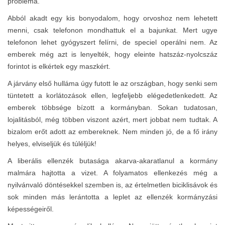
probléma.
Abból akadt egy kis bonyodalom, hogy orvoshoz nem lehetett
menni, csak telefonon mondhattuk el a bajunkat. Mert ugye
telefonon lehet gyógyszert felírni, de speciel operálni nem. Az
emberek még azt is lenyelték, hogy eleinte hatszáz-nyolcszáz
forintot is elkértek egy maszkért.
A járvány első hulláma úgy futott le az országban, hogy senki sem
tüntetett a korlátozások ellen, legfeljebb elégedetlenkedett. Az
emberek többsége bízott a kormányban. Sokan tudatosan,
lojalitásból, még többen viszont azért, mert jobbat nem tudtak. A
bizalom erőt adott az embereknek. Nem minden jó, de a fő irány
helyes, elviseljük és túléljük!
A liberális ellenzék butasága akarva-akaratlanul a kormány
malmára hajtotta a vizet. A folyamatos ellenkezés még a
nyilvánvaló döntésekkel szemben is, az értelmetlen biciklisávok és
sok minden más lerántotta a leplet az ellenzék kormányzási
képességeiről.