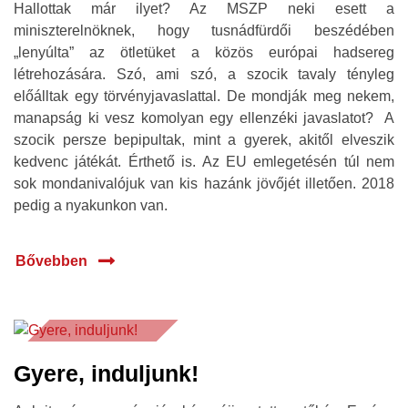
Hallottak már ilyet? Az MSZP neki esett a
miniszterelnöknek, hogy tusnádfürdői beszédében
„lenyúlta” az ötletüket a közös európai hadsereg
létrehozására. Szó, ami szó, a szocik tavaly tényleg
előálltak egy törvényjavaslattal. De mondják meg nekem,
manapság ki vesz komolyan egy ellenzéki javaslatot? A
szocik persze bepipultak, mint a gyerek, akitől elveszik
kedvenc játékát. Érthető is. Az EU emlegetésén túl nem
sok mondanivalójuk van kis hazánk jövőjét illetően. 2018
pedig a nyakunkon van.
Bővebben
30 jún.
Gyere, induljunk!
2016