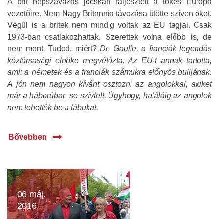
A brit népszavazás jócskán ráijesztett a tőkés Európa
vezetőire. Nem Nagy Britannia távozása ütötte szíven őket.
Végül is a britek nem mindig voltak az EU tagjai. Csak
1973-ban csatlakozhattak. Szerettek volna előbb is, de
nem ment. Tudod, miért?
De Gaulle, a franciák legendás
köztársasági elnöke megvétózta. Az EU-t annak tartotta,
ami: a németek és a franciák számukra előnyös bulijának.
A jón nem nagyon kívánt osztozni az angolokkal, akiket
már a háborúban se szívlelt. Úgyhogy, haláláig az angolok
nem tehették be a lábukat.
Bővebben
06 máj.
2016