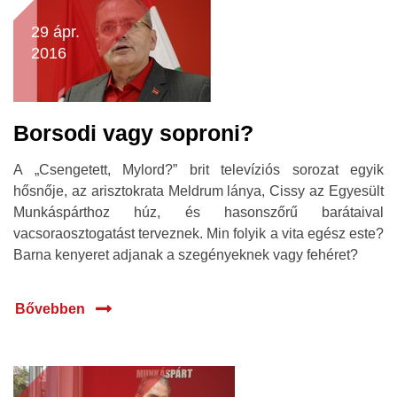
29 ápr.
2016
Borsodi vagy soproni?
A „Csengetett, Mylord?” brit televíziós sorozat egyik
hősnője, az arisztokrata Meldrum lánya, Cissy az Egyesült
Munkáspárthoz húz, és hasonszőrű barátaival
vacsoraosztogatást terveznek. Min folyik a vita egész este?
Barna kenyeret adjanak a szegényeknek vagy fehéret?
Bővebben