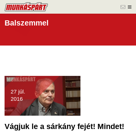
Balszemmel
27 júl.
2016
Vágjuk le a sárkány fejét! Mindet!