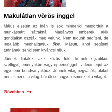
Makulátlan vörös inggel
Május elsején az idén is sok mindenki megfordult a
munkáspárti sátraknál. Magányos emberek, akik
gondjaikat osztják meg velünk. Nem tudunk segíteni, de
legalább meghallgatjuk őket. Másutt, ahol segíteni
tudnának, senki sem kíváncsi rájuk.
Jönnek fiatalok, akik közös fotót kérnek egzotikus
szelfigyűjteményükbe vagy éppenséggel videóinterjút az
egyetemi beadványukhoz. Jönnek világmegváltók, akiket
nem ismer el a világ, bár ők se nagyon ismerik el a világot.
Bővebben