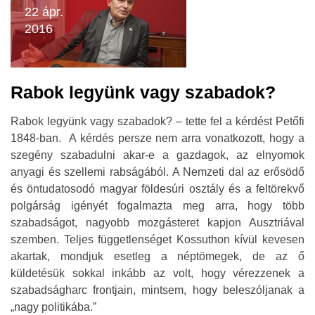
22 ápr.
2016
Rabok legyünk vagy szabadok?
Rabok legyünk vagy szabadok? – tette fel a kérdést Petőfi
1848-ban. A kérdés persze nem arra vonatkozott, hogy a
szegény szabadulni akar-e a gazdagok, az elnyomok
anyagi és szellemi rabságából. A Nemzeti dal az erősödő
és öntudatosodó magyar földesúri osztály és a feltörekvő
polgárság igényét fogalmazta meg arra, hogy több
szabadságot, nagyobb mozgásteret kapjon Ausztriával
szemben. Teljes függetlenséget Kossuthon kívül kevesen
akartak, mondjuk esetleg a néptömegek, de az ő
küldetésük sokkal inkább az volt, hogy vérezzenek a
szabadságharc frontjain, mintsem, hogy beleszóljanak a
„nagy politikába.”