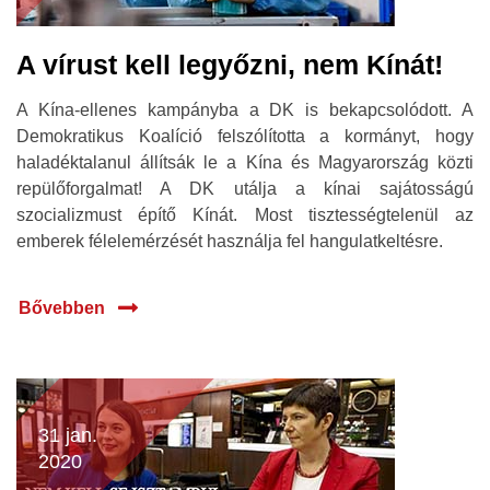
A vírust kell legyőzni, nem Kínát!
A Kína-ellenes kampányba a DK is bekapcsolódott. A
Demokratikus Koalíció felszólította a kormányt, hogy
haladéktalanul állítsák le a Kína és Magyarország közti
repülőforgalmat! A DK utálja a kínai sajátosságú
szocializmust építő Kínát. Most tisztességtelenül az
emberek félelemérzését használja fel hangulatkeltésre.
Bővebben
31 jan.
2020