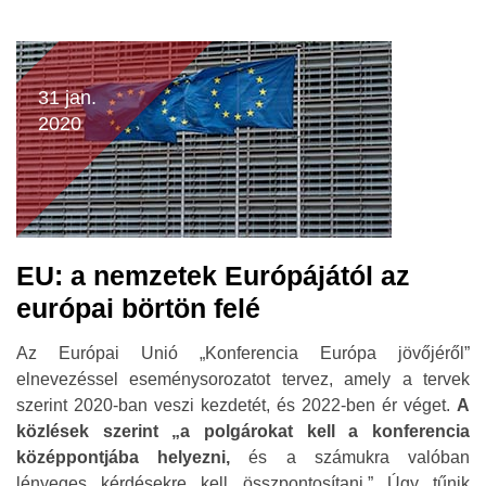
31 jan.
2020
EU: a nemzetek Európájától az
európai börtön felé
Az Európai Unió „Konferencia Európa jövőjéről”
elnevezéssel eseménysorozatot tervez, amely a tervek
szerint 2020-ban veszi kezdetét, és 2022-ben ér véget.
A
közlések szerint „a polgárokat kell a konferencia
középpontjába helyezni
,
és a számukra valóban
lényeges kérdésekre kell összpontosítani.” Úgy tűnik