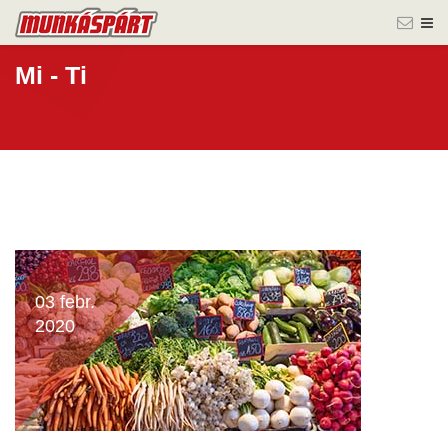
Mi - Ti
03 febr.
2020