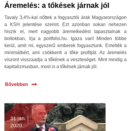
Áremelés: a tőkések járnak jól
Tavaly 3,4%-kal nőttek a fogyasztói árak Magyarországon
a KSH jelentése szerint. Ezt azonban sokan nehezen
hiszik el, mert nagyobb áremelkedést tapasztalnak a
boltokban, írja a portfolio.hu. Igaza van! Minden többe
kerül, amit mi, egyszerű emberek fogyasztunk. Emelték a
minimálbért, ami csökkenti a tőke profitját. Az áremelés
viszont visszaadja a tőkének a veszteséget. Mint mindig a
kapitalizmusban, most is a tőkések járnak jól.
Bővebben
31 jan.
2020