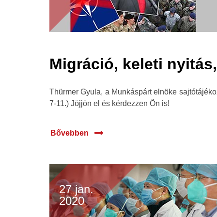
Migráció, keleti nyit
Thürmer Gyula, a Munkáspárt elnöke sajtótájékoz
7-11.) Jöjjön el és kérdezzen Ön is!
Bővebben
27 jan.
2020