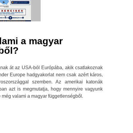
lami a magyar
ből?
znak át az USA-ból Európába, akik csatlakoznak
ender Europe hadgyakorlat nem csak azért káros,
roszországgal szemben. Az amerikai katonák
an azt is megmutatja, hogy mennyire vagyunk
e még valami a magyar függetlenségből.