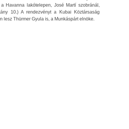
 a Havanna lakótelepen, José Martí szobránál,
étány 10.) A rendezvényt a Kubai Köztársaság
n lesz Thürmer Gyula is, a Munkáspárt elnöke.