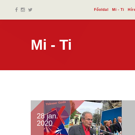
Főoldal
Mi - Ti
Hír
Mi - Ti
28 jan.
2020