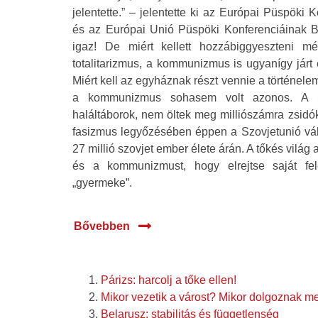
jelentette.” – jelentette ki az Európai Püspök
és az Európai Unió Püspöki Konferenciáinak 
igaz! De miért kellett hozzábiggyeszteni 
totalitarizmus, a kommunizmus is ugyanígy járt el
Miért kell az egyháznak részt vennie a történel
a kommunizmus sohasem volt azonos. A S
haláltáborok, nem öltek meg milliószámra zsidó
fasizmus legyőzésében éppen a Szovjetunió váll
27 millió szovjet ember élete árán. A tőkés világ
és a kommunizmust, hogy elrejtse saját fele
„gyermeke”.
Bővebben
Párizs: harcolj a tőke ellen!
Mikor vezetik a várost? Mikor dolgoznak me
Belarusz: stabilitás és függetlenség