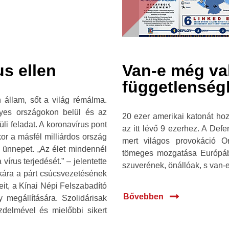
s ellen
Van-e még va
függetlenség
 állam, sőt a világ rémálma.
gyes országokon belül és az
20 ezer amerikai katonát ho
li feladat. A koronavírus pont
az itt lévő 9 ezerhez. A Def
or a másfél milliárdos ország
mert világos provokáció O
z ünnepet. „Az élet mindennél
tömeges mozgatása Európáb
írus terjedését.” – jelentette
szuverének, önállóak, s van-
tkára a párt csúcsvezetésének
eit, a Kínai Népi Felszabadító
Bővebben
 megállítására. Szolidárisak
delmével és mielőbbi sikert