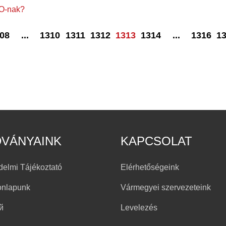
TO-nak?
08
...
1310
1311
1312
1313
1314
...
1316
1
DVÁNYAINK
KAPCSOLAT
delmi Tájékoztató
Elérhetőségeink
onlapunk
Vármegyei szervezeteink
й
Levelezés