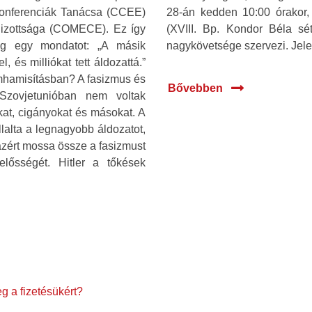
i Konferenciák Tanácsa (CCEE)
28-án kedden 10:00 órakor,
Bizottsága (COMECE). Ez így
(XVIII. Bp. Kondor Béla s
még egy mondatot: „A másik
nagykövetsége szervezi. Jele
, és milliókat tett áldozattá.”
emhamisításban? A fasizmus és
Bővebben
zovjetunióban nem voltak
kat, cigányokat és másokat. A
alta a legnagyobb áldozatot,
 azért mossa össze a fasizmust
lősségét. Hitler a tőkések
g a fizetésükért?