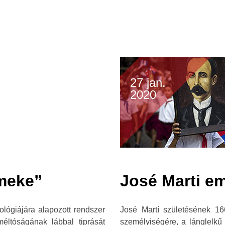
27 jan.
2020
rmeke”
José Marti e
lógiájára alapozott rendszer
José Martí születésének 16
ltóságának lábbal tiprását
személyiségére, a lánglelkű