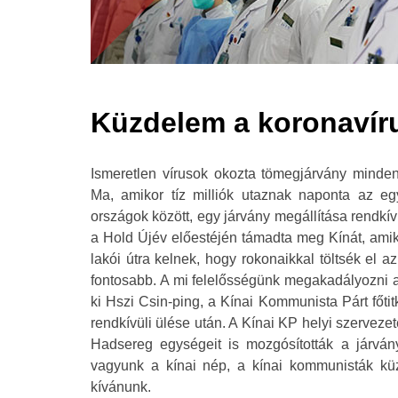
Küzdelem a koronavíru
Ismeretlen vírusok okozta tömegjárvány minden
Ma, amikor tíz milliók utaznak naponta az e
országok között, egy járvány megállítása rendkívü
a Hold Újév előestéjén támadta meg Kínát, amik
lakói útra kelnek, hogy rokonaikkal töltsék el a
fontosabb. A mi felelősségünk megakadályozni a v
ki Hszi Csin-ping, a Kínai Kommunista Párt főti
rendkívüli ülése után. A Kínai KP helyi szervezet
Hadsereg egységeit is mozgósították a járvány
vagyunk a kínai nép, a kínai kommunisták küz
kívánunk.