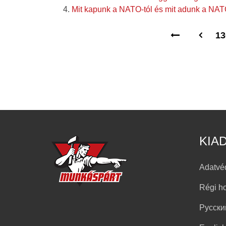
Mit kapunk a NATO-tól és mit adunk a NA
13
KIA
Adatvé
Régi h
Русски