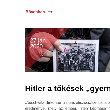
Bővebben
27 jan.
2020
Hitler a tőkések „gye
„Auschwitz-Birkenau a nemzetiszocializmus ideo
eredménye, mely az ember, Isten képmása mé