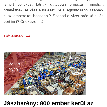
ismert politikust látnak gatyában bringázni, mindjárt
odanéznek, és kész a baleset. De a legfontosabb: szabad-
e az embereket becsapni? Szabad-e vizet prédikálni és
bort inni? Önök szerint?
Bővebben
22 jan.
2020
Jászberény: 800 ember kerül az