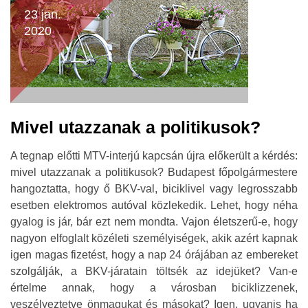
23 jan.
2020
Mivel utazzanak a politikusok?
A tegnap előtti MTV-interjú kapcsán újra előkerült a kérdés:
mivel utazzanak a politikusok? Budapest főpolgármestere
hangoztatta, hogy ő BKV-val, biciklivel vagy legrosszabb
esetben elektromos autóval közlekedik. Lehet, hogy néha
gyalog is jár, bár ezt nem mondta. Vajon életszerű-e, hogy
nagyon elfoglalt közéleti személyiségek, akik azért kapnak
igen magas fizetést, hogy a nap 24 órájában az embereket
szolgálják, a BKV-járatain töltsék az idejüket? Van-e
értelme annak, hogy a városban biciklizzenek,
veszélyeztetve önmagukat és másokat? Igen, ugyanis ha