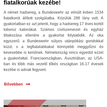
fiatalkorúak kezébe!
A német hadsereg, a Bundeswehr az elmúlt évben 1534
fiatalkorút állított szolgálatba. Közülük 288 lány volt. A
gyakorlatban ez azt jelenti, hogy a hadsereg 17 éves kortól
toboroz katonákat. Számos civilszervezet és egyház
tiltakozása ellenére a gyakorlat folytatódik. Az oka
egyszerű: a Bundeswehr súlyos utánpótlási gondokkal
küzd, s a legfiatalabbakat könnyebb meggyőzni és
kevesebbe is kerülnek. Németország nincs egyedül ezzel
a gyakorlattal. Franciaországban, Ausztriában, az USA-
ban és több más vezető tőkés országban 16-17 évesek
kezébe is adnak fegyvert.
Bővebben