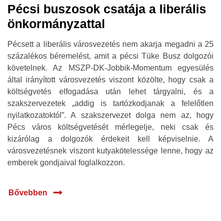
Pécsi buszosok csatája a liberális
önkormányzattal
Pécsett a liberális városvezetés nem akarja megadni a 25
százalékos béremelést, amit a pécsi Tüke Busz dolgozói
követelnek. Az MSZP-DK-Jobbik-Momentum egyesülés
által irányított városvezetés viszont közölte, hogy csak a
költségvetés elfogadása után lehet tárgyalni, és a
szakszervezetek „addig is tartózkodjanak a felelőtlen
nyilatkozatoktól”. A szakszervezet dolga nem az, hogy
Pécs város költségvetését mérlegelje, neki csak és
kizárólag a dolgozók érdekeit kell képviselnie. A
városvezetésnek viszont kutyakötelessége lenne, hogy az
emberek gondjaival foglalkozzon.
Bővebben