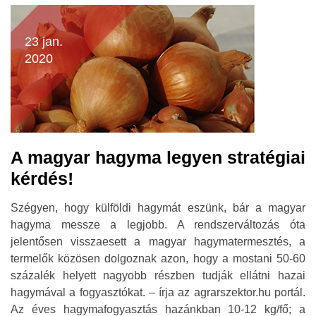
23 jan.
2020
A magyar hagyma legyen stratégiai
kérdés!
Szégyen, hogy külföldi hagymát eszünk, bár a magyar
hagyma messze a legjobb. A rendszerváltozás óta
jelentősen visszaesett a magyar hagymatermesztés, a
termelők közösen dolgoznak azon, hogy a mostani 50-60
százalék helyett nagyobb részben tudják ellátni hazai
hagymával a fogyasztókat. – írja az agrarszektor.hu portál.
Az éves hagymafogyasztás hazánkban 10-12 kg/fő; a