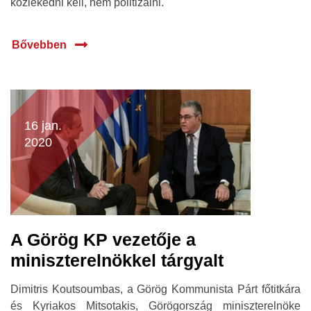
közlekedni kell, nem politizálni.
Bővebben
16 jan.
2020
A Görög KP vezetője a
miniszterelnökkel tárgyalt
Dimitris Koutsoumbas, a Görög Kommunista Párt főtitkára
és Kyriakos Mitsotakis, Görögország miniszterelnöke