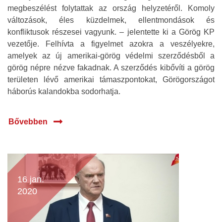
megbeszélést folytattak az ország helyzetéről. Komoly
változások, éles küzdelmek, ellentmondások és
konfliktusok részesei vagyunk. – jelentette ki a Görög KP
vezetője. Felhívta a figyelmet azokra a veszélyekre,
amelyek az új amerikai-görög védelmi szerződésből a
görög népre nézve fakadnak. A szerződés kibővíti a görög
területen lévő amerikai támaszpontokat, Görögországot
háborús kalandokba sodorhatja.
Bővebben
16 jan.
2020