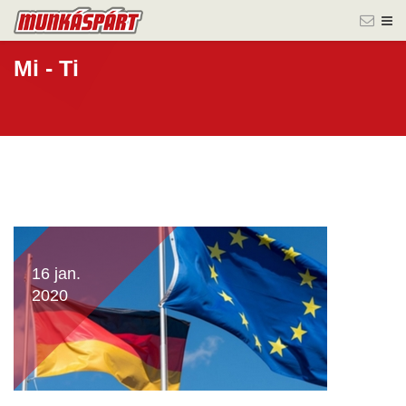
Mi - Ti
16 jan.
2020