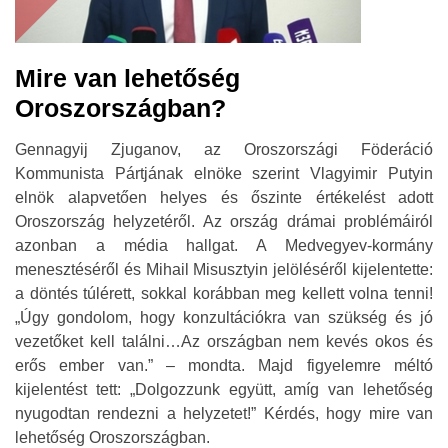
Mire van lehetőség
Oroszországban?
Gennagyij Zjuganov, az Oroszországi Föderáció
Kommunista Pártjának elnöke szerint Vlagyimir Putyin
elnök alapvetően helyes és őszinte értékelést adott
Oroszország helyzetéről. Az ország drámai problémáiról
azonban a média hallgat. A Medvegyev-kormány
menesztéséről és Mihail Misusztyin jelöléséről kijelentette:
a döntés túlérett, sokkal korábban meg kellett volna tenni!
„Úgy gondolom, hogy konzultációkra van szükség és jó
vezetőket kell találni…Az országban nem kevés okos és
erős ember van.” – mondta. Majd figyelemre méltó
kijelentést tett: „Dolgozzunk együtt, amíg van lehetőség
nyugodtan rendezni a helyzetet!” Kérdés, hogy mire van
lehetőség Oroszországban.