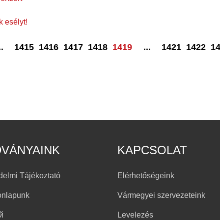
 esélyt!
..
1415
1416
1417
1418
1419
...
1421
1422
1
DVÁNYAINK
KAPCSOLAT
delmi Tájékoztató
Elérhetőségeink
onlapunk
Vármegyei szervezeteink
й
Levelezés