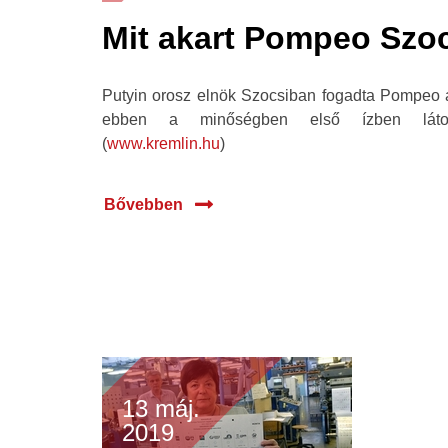
Mit akart Pompeo Szo
Putyin orosz elnök Szocsiban fogadta Pompeo am
ebben a minőségben első ízben látoga
(
www.kremlin.hu
)
Bővebben
13 máj.
2019