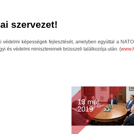
ai szervezet!
védelmi képességek fejlesztését, amelyben egyúttal a NATO eu
yi és védelmi minisztereinek brüsszeli találkozója után. (
www.h
13 máj.
2019