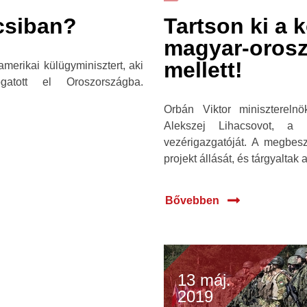
csiban?
Tartson ki a 
magyar-oros
mellett!
erikai külügyminisztert, aki
tott el Oroszországba.
Orbán Viktor minisztereln
Alekszej Lihacsovot, a 
vezérigazgatóját. A megbesz
projekt állását, és tárgyaltak 
Bővebben
13 máj.
2019