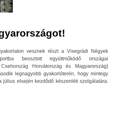
yarországot!
yakorlaton vesznek részt a Visegrádi Négyek
ortba beosztott együttműködő országai
, Csehország Horvátország és Magyarország)
sodik legnagyobb gyakorlóterén, hogy mintegy
a július elsején kezdődő készenléti szolgálatára.