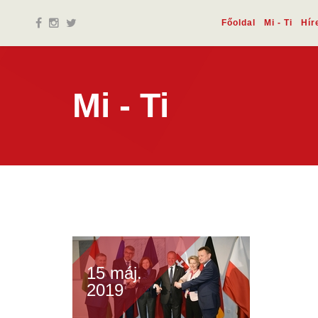
Főoldal
Mi - Ti
Hír
Mi - Ti
15 máj.
2019