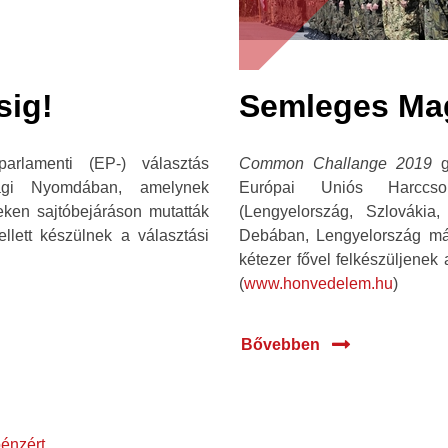
sig!
Semleges Mag
rlamenti (EP-) választás
Common Challange 2019
g
ági Nyomdában, amelynek
Európai Uniós Harccsop
ken sajtóbejáráson mutatták
(Lengyelország, Szlovákia
llett készülnek a választási
Debában, Lengyelország má
kétezer fővel felkészüljenek 
(
www.honvedelem.hu
)
Bővebben
pénzért