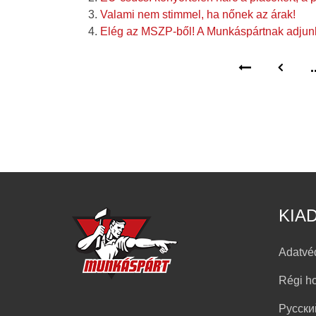
Valami nem stimmel, ha nőnek az árak!
Elég az MSZP-ből! A Munkáspártnak adjunk
.
KIA
Adatvé
Régi h
Русски