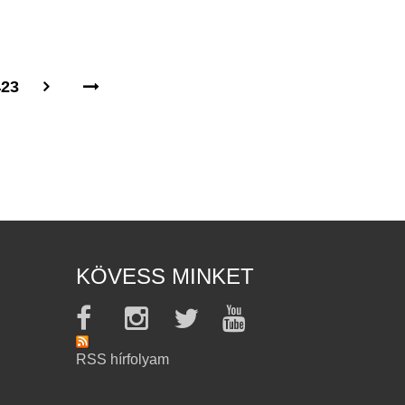
423
KÖVESS MINKET
RSS hírfolyam