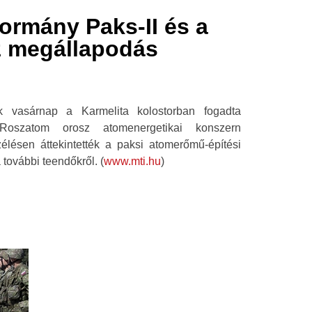
kormány Paks-II és a
z megállapodás
ök vasárnap a Karmelita kolostorban fogadta
Roszatom orosz atomenergetikai konszern
élésen áttekintették a paksi atomerőmű-építési
a további teendőkről. (
www.mti.hu
)