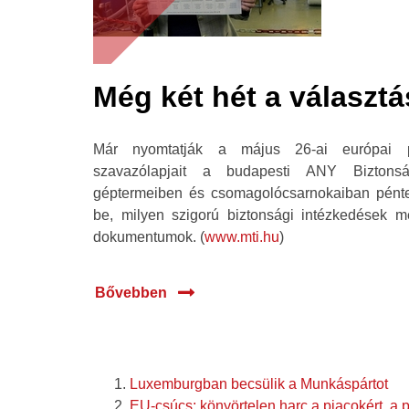
Még két hét a választá
Már nyomtatják a május 26-ai európai pa
szavazólapjait a budapesti ANY Biztons
géptermeiben és csomagolócsarnokaiban pénte
be, milyen szigorú biztonsági intézkedések me
dokumentumok. (
www.mti.hu
)
Bővebben
Luxemburgban becsülik a Munkáspártot
EU-csúcs: könyörtelen harc a piacokért, a 