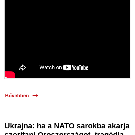
Bővebben
Ukrajna: ha a NATO sarokba akarja
05 jún.
szorítani Oroszországot, tragédia