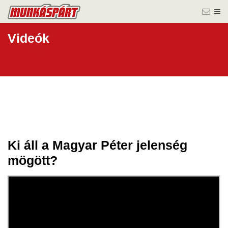
Videók
Ki áll a Magyar Péter jelenség
14 jún.
mögött?
2024