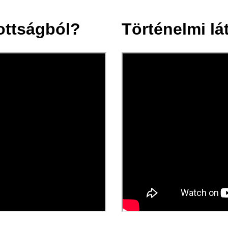
tottságból?
Történelmi lá
13 máj.
2024