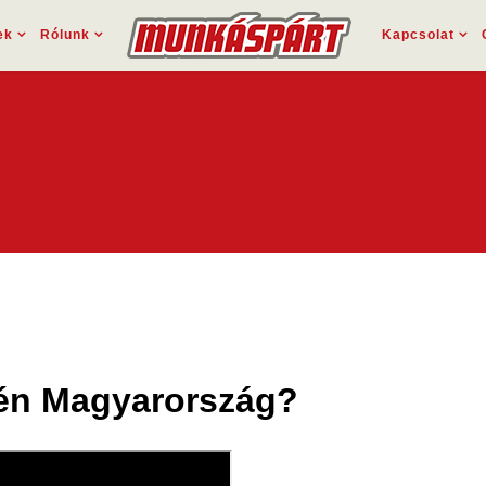
ek
Rólunk
Kapcsolat
én Magyarország?