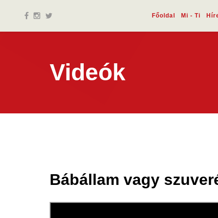
Főoldal
Mi - Ti
Hír
Videók
Bábállam vagy szuver
24 máj.
2024