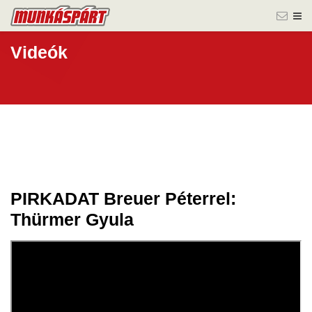
Videók
PIRKADAT Breuer Péterrel:
29 ápr.
Thürmer Gyula
2024