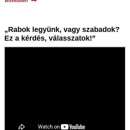
Bővebben
„Rabok legyünk, vagy szabadok?
18 márc.
Ez a kérdés, válasszatok!”
2024