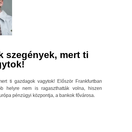
 szegények, mert ti
ytok!
ert ti gazdagok vagytok! Először Frankfurtban
bb helyre nem is ragaszthatták volna, hiszen
urópa pénzügyi központja, a bankok fővárosa.