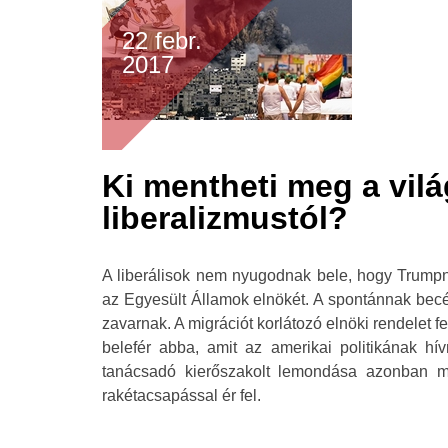
22 febr.
2017
Ki mentheti meg a vilá
liberalizmustól?
A liberálisok nem nyugodnak bele, hogy Trump
az Egyesült Államok elnökét. A spontánnak becé
zavarnak. A migrációt korlátozó elnöki rendelet 
belefér abba, amit az amerikai politikának hí
tanácsadó kierőszakolt lemondása azonban már
rakétacsapással ér fel.