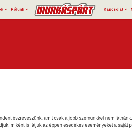
ek
Rólunk
Kapcsolat
indent észreveszünk, amit csak a jobb szemünkkel nem látnánk. M
, miként is látjuk az éppen esedékes eseményeket a saját poli