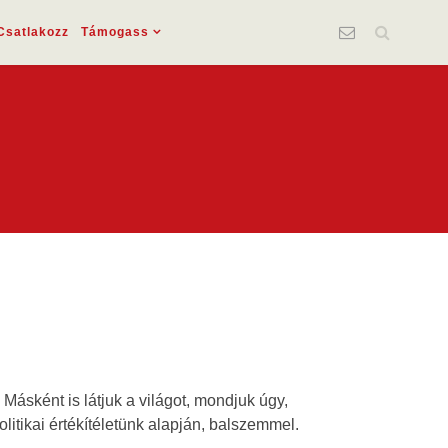
Csatlakozz
Támogass
ásként is látjuk a világot, mondjuk úgy,
tikai értékítéletünk alapján, balszemmel.