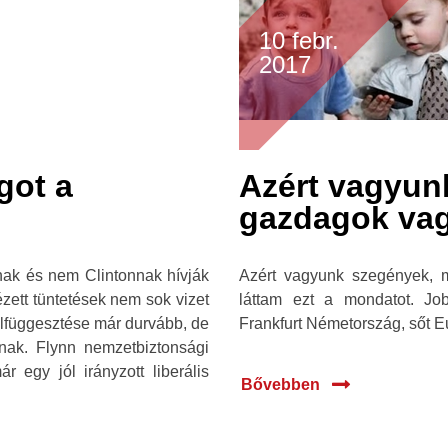
10 febr.
2017
got a
Azért vagyunk
gazdagok vag
nak és nem Clintonnak hívják
Azért vagyunk szegények, m
zett tüntetések nem sok vizet
láttam ezt a mondatot. Jo
felfüggesztése már durvább, de
Frankfurt Németország, sőt E
vnak. Flynn nemzetbiztonsági
 egy jól irányzott liberális
Bővebben