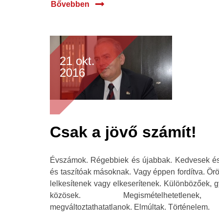
Bővebben
21 okt.
2016
Csak a jövő számít!
Évszámok. Régebbiek és újabbak. Kedvesek és
és taszítóak másoknak. Vagy éppen fordítva. Örö
lelkesítenek vagy elkeserítenek. Különbözőek, 
közösek. Megismételhetetlenek, vi
megváltoztathatatlanok. Elmúltak. Történelem.