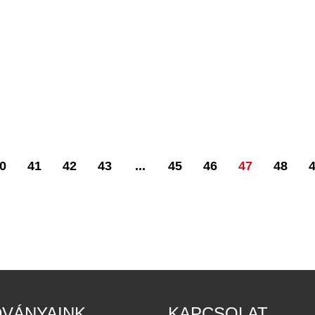
0
41
42
43
...
45
46
47
48
DVÁNYAINK
KAPCSOLAT