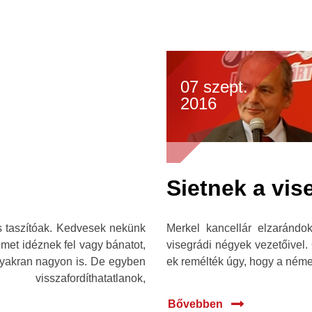
07 szept.
2016
Sietnek a vis
 taszítóak. Kedvesek nekünk
Merkel kancellár elzarándo
met idéznek fel vagy bánatot,
visegrádi négyek vezetőivel.
gyakran nagyon is. De egyben
ek remélték úgy, hogy a német
sszafordíthatatlanok,
Bővebben