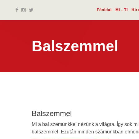
Főoldal
Mi - Ti
Hír
Balszemmel
Balszemmel
Mi a bal szemünkkel nézünk a világra. Így sok m
balszemmel. Ezután minden számunkban elmondjuk