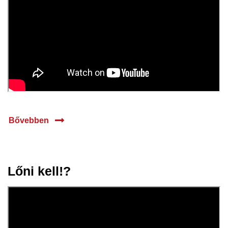
Bővebben
Lőni kell!?
10 febr.
2025