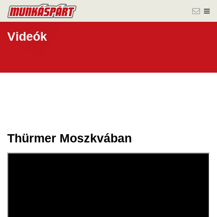
Videók
Thürmer Moszkvában
14 febr.
2025