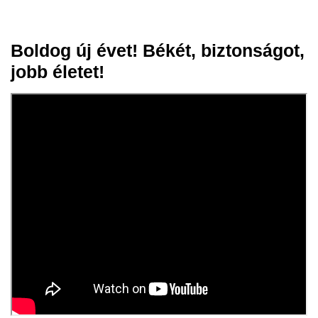
Boldog új évet! Békét, biztonságot,
03 jan.
jobb életet!
2025