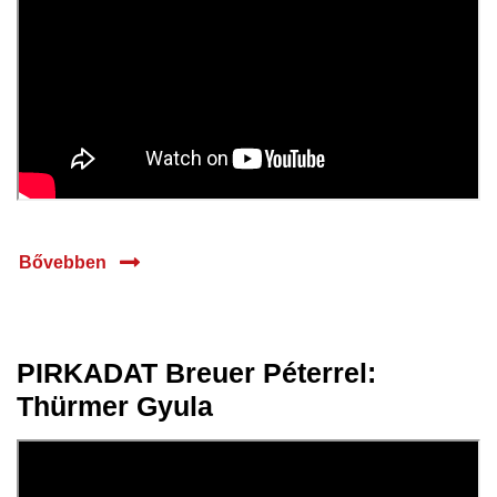
Bővebben
PIRKADAT Breuer Péterrel:
14 jan.
Thürmer Gyula
2025