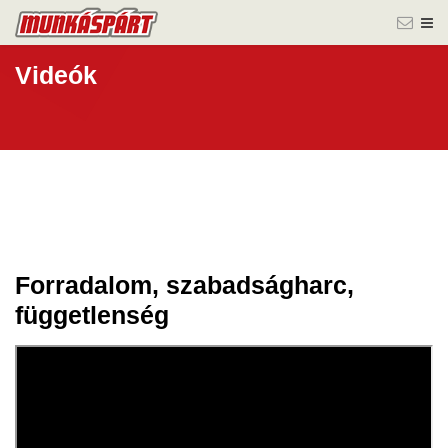
Videók
Forradalom, szabadságharc,
12 márc.
függetlenség
2025