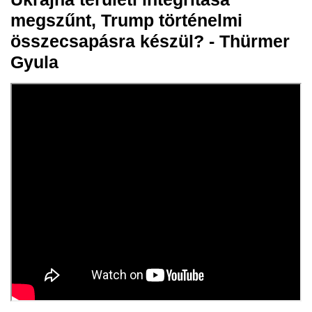
05 márc.
megszűnt, Trump történelmi
2025
összecsapásra készül? - Thürmer
Gyula