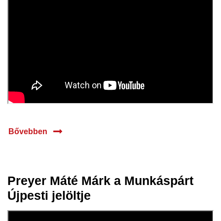
Bővebben
Preyer Máté Márk a Munkáspárt
10 márc.
Újpesti jelöltje
2025