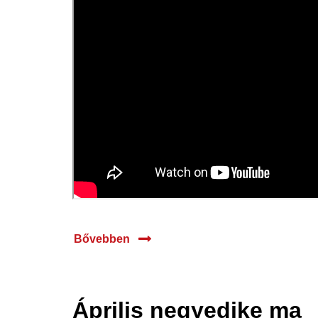
Bővebben
Április negyedike ma