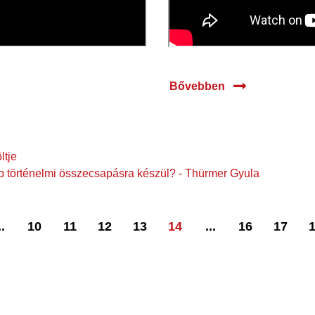
Bővebben
ltje
mp történelmi összecsapásra készül? - Thürmer Gyula
..
10
11
12
13
14
...
16
17