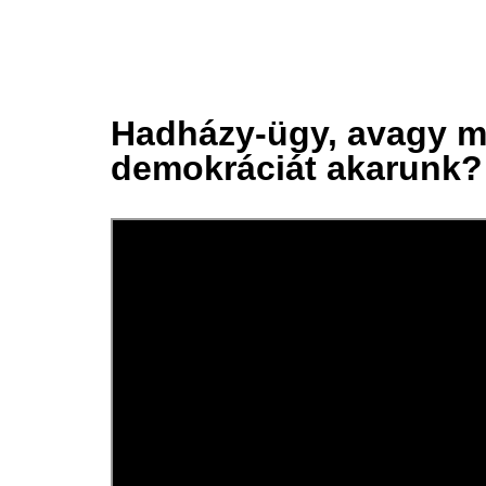
Hadházy-ügy, avagy m
26 márc.
demokráciát akarunk?
2025