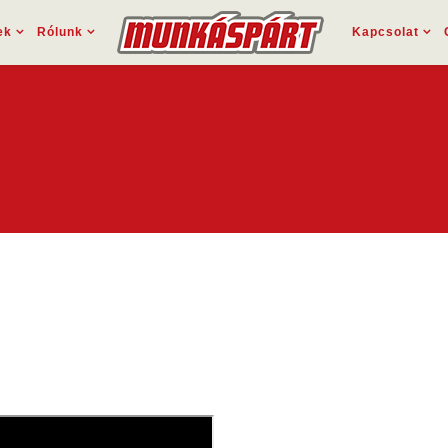
ek
Rólunk
Kapcsolat