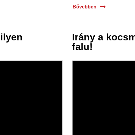
Bővebben
ilyen
Irány a kocsm
21 márc.
falu!
2025