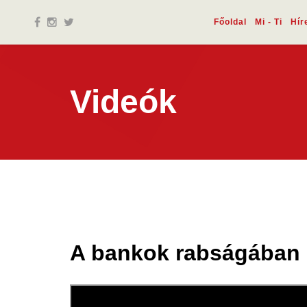
Főoldal
Mi - Ti
Hír
Videók
A bankok rabságában
09 ápr.
2025