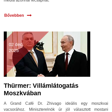
média azonnal lecsaphat.
Bővebben
02 dec.
2025
Thürmer: Villámlátogatás
Moszkvában
A Grand Café Dr. Zhivago ideális egy moszkvai
vacsorához. Miniszterelnök úr jól választott mostani