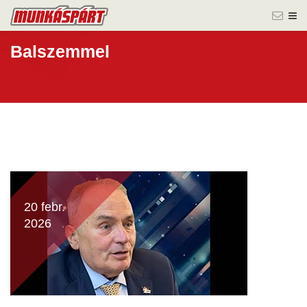
Balszemmel
20 febr.
2026