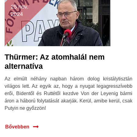
25 nov.
2024
Thürmer: Az atomhalál nem
alternatíva
Az elmúlt néhány napban három dolog kristálytisztán
világos lett. Az egyik az, hogy a nyugat legagresszívebb
erői, Bidentől és Ruttétől kezdve Von der Leyenig bármi
áron a háború folytatását akarják. Kerül, amibe kerül, csak
Putyin ne győzzön!
Bővebben