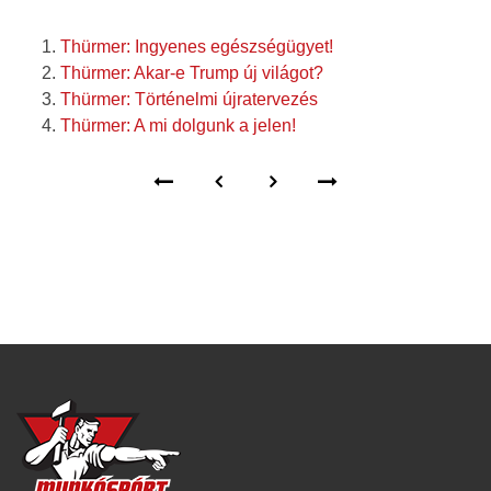
Thürmer: Ingyenes egészségügyet!
Thürmer: Akar-e Trump új világot?
Thürmer: Történelmi újratervezés
Thürmer: A mi dolgunk a jelen!