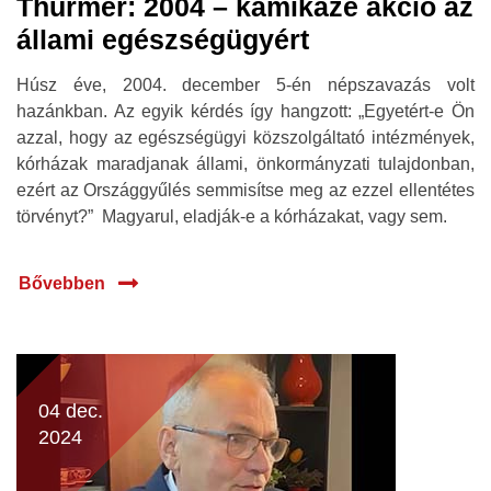
Thürmer: 2004 – kamikaze akció az
állami egészségügyért
Húsz éve, 2004. december 5-én népszavazás volt
hazánkban. Az egyik kérdés így hangzott: „Egyetért-e Ön
azzal, hogy az egészségügyi közszolgáltató intézmények,
kórházak maradjanak állami, önkormányzati tulajdonban,
ezért az Országgyűlés semmisítse meg az ezzel ellentétes
törvényt?” Magyarul, eladják-e a kórházakat, vagy sem.
Bővebben
04 dec.
2024