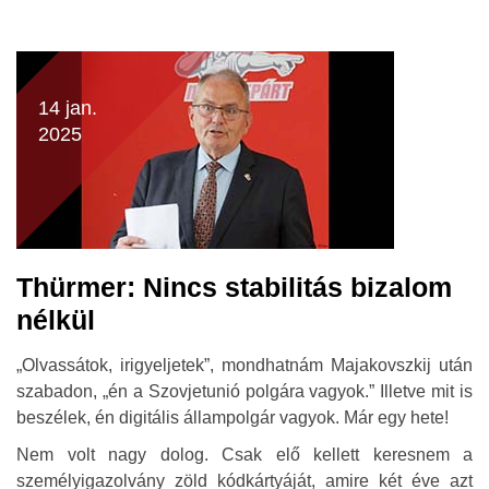
14 jan.
2025
Thürmer: Nincs stabilitás bizalom
nélkül
„Olvassátok, irigyeljetek”, mondhatnám Majakovszkij után
szabadon, „én a Szovjetunió polgára vagyok.” Illetve mit is
beszélek, én digitális állampolgár vagyok. Már egy hete!
Nem volt nagy dolog. Csak elő kellett keresnem a
személyigazolvány zöld kódkártyáját, amire két éve azt