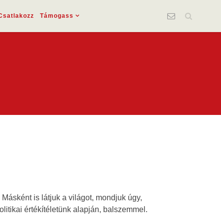
Csatlakozz
Támogass
ásként is látjuk a világot, mondjuk úgy,
tikai értékítéletünk alapján, balszemmel.