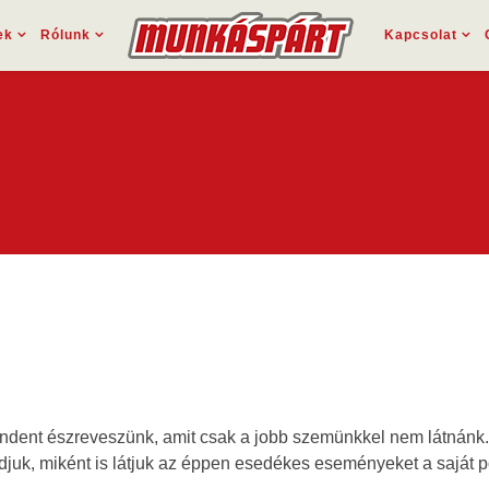
ek
Rólunk
Kapcsolat
indent észreveszünk, amit csak a jobb szemünkkel nem látnánk. M
, miként is látjuk az éppen esedékes eseményeket a saját poli