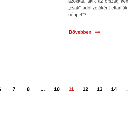
azokkal, akik az ország ken
„csak” adófizetőként eltartjá
néppel”?
Bővebben
6
7
8
...
10
11
12
13
14
.