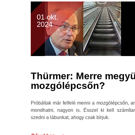
01 okt.
2024
Thürmer: Merre megyü
mozgólépcsőn?
Próbáltak már felfelé menni a mozgólépcsőn, a
mondhatni, nagyon is. Ésszel ki kell számíta
szedni a lábunkat, ahogy csak bírjuk.