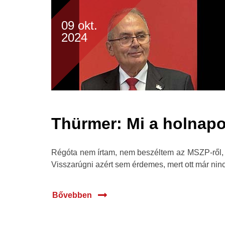
09 okt.
2024
Thürmer: Mi a holnapo
Régóta nem írtam, nem beszéltem az MSZP-ről, 
Visszarúgni azért sem érdemes, mert ott már ninc
Bővebben