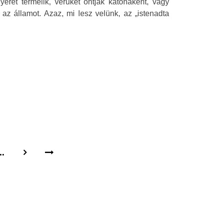
yerét termelik, vérüket ontják katonaként, vagy
k az államot. Azaz, mi lesz velünk, az „istenadta
..