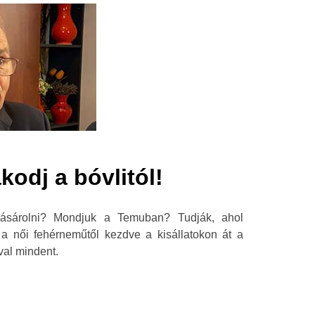
odj a bóvlitól!
vásárolni? Mondjuk a Temuban? Tudják, ahol
a női fehérneműtől kezdve a kisállatokon át a
val mindent.