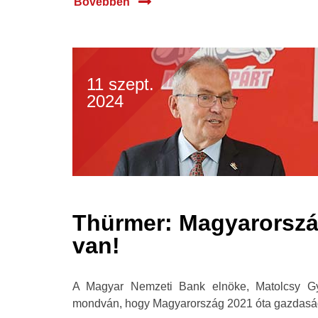
Bővebben
11 szept.
2024
Thürmer: Magyarorszá
van!
A Magyar Nemzeti Bank elnöke, Matolcsy Gyö
mondván, hogy Magyarország 2021 óta gazdaságp