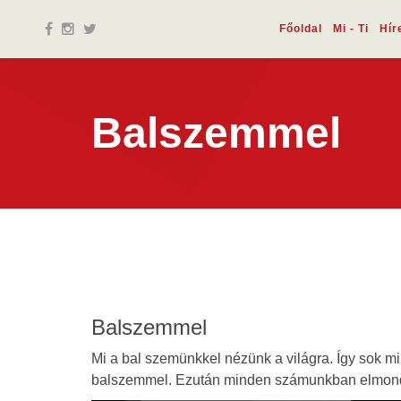
Főoldal
Mi - Ti
Hír
Balszemmel
Balszemmel
Mi a bal szemünkkel nézünk a világra. Így sok m
balszemmel. Ezután minden számunkban elmondjuk