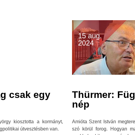
15 aug.
2024
g csak egy
Thürmer: Füg
nép
rgy kiosztotta a kormányt,
Amióta Szent István megtere
olitikai útvesztésben van.
szó körül forog. Hogyan m