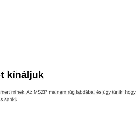
t kínáljuk
mert minek. Az MSZP ma nem rúg labdába, és úgy tűnik, hogy m
s senki.