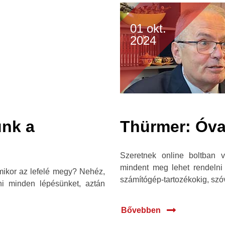
01 okt.
2024
nk a
Thürmer: Óvak
Szeretnek online boltban 
mindent meg lehet rendelni 
mikor az lefelé megy? Nehéz,
számítógép-tartozékokig, szó
ni minden lépésünket, aztán
Bővebben