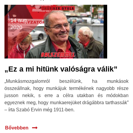
14 aug.
2020
„Ez a mi hitünk valóságra válik”
„Munkásmozgalomról beszélünk, ha munkások
összeállnak, hogy munkájuk termékének nagyobb része
jusson nekik, s erre a célra utakban és módokban
egyeznek meg, hogy munkaerejüket drágábbra tarthassák”
– írta Szabó Ervin még 1911-ben.
Bővebben