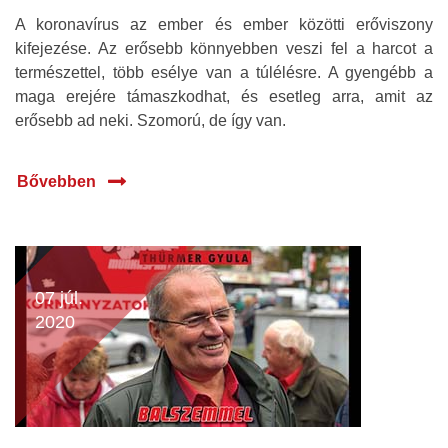
A koronavírus az ember és ember közötti erőviszony
kifejezése. Az erősebb könnyebben veszi fel a harcot a
természettel, több esélye van a túlélésre. A gyengébb a
maga erejére támaszkodhat, és esetleg arra, amit az
erősebb ad neki. Szomorú, de így van.
Bővebben
07 júl.
2020