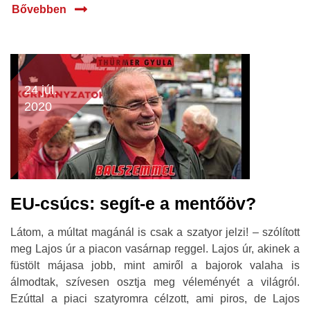
Bővebben
24 júl.
2020
EU-csúcs: segít-e a mentőöv?
Látom, a múltat magánál is csak a szatyor jelzi! – szólított
meg Lajos úr a piacon vasárnap reggel. Lajos úr, akinek a
füstölt májasa jobb, mint amiről a bajorok valaha is
álmodtak, szívesen osztja meg véleményét a világról.
Ezúttal a piaci szatyromra célzott, ami piros, de Lajos